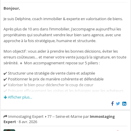
Bonjour,
Je suis Delphine, coach immobilier & experte en valorisation de biens.
Après plus de 10 ans dans l’immobilier, j’accompagne aujourd’hui les
propriétaires qui souhaitent vendre leur bien sans agence, avec une
approche à la fois stratégique, humaine et structurée.
Mon objectif : vous aider à prendre les bonnes décisions, éviter les
erreurs coûteuses… et mener votre vente jusqu’à la signature, en toute
sérénité. 🔹 Mon accompagnement repose sur 5 piliers :
✔️ Structurer une stratégie de vente claire et adaptée
✔️ Positionner le prix de manière cohérente et défendable
✔️ Valoriser le bien pour déclencher le coup de cœur
✔️ Préparer efficacement les visites et les échanges avec les acheteurs
✔️ Sécuriser chaque étape, y compris les aspects administratifs
Afficher plus...
🔹 Concrètement :
Immostaging Expert
77 -- Seine-et-Marne
par
Immostaging
✔️ Analyse du bien et de son positionnement sur le marché
Expert
·
8 avr. 2026
✔️ Recommandations personnalisées (mise en valeur, ajustements)