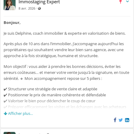
Immostaging Expert
✔️ Accompagnement à la rédaction et à la diffusion de l’annonce
Visible par tout le monde (y compris par les personnes non 
✔️ Préparation des visites et gestion des retours
·
8 avr. 2026
✔️ Aide à la négociation
✔️ Constitution d’un dossier complet jusqu’à la signature chez le notaire
Bonjour,
Je suis Delphine, coach immobilier & experte en valorisation de biens.
🔹 Mon rôle
Après plus de 10 ans dans l’immobilier, j’accompagne aujourd’hui les
Vous guider, vous structurer et vous apporter un regard professionnel
propriétaires qui souhaitent vendre leur bien sans agence, avec une
à chaque étape.
approche à la fois stratégique, humaine et structurée.
Vous restez maître de votre vente…
Mon objectif : vous aider à prendre les bonnes décisions, éviter les
tout en étant accompagné avec méthode et sécurité.
erreurs coûteuses… et mener votre vente jusqu’à la signature, en toute
sérénité. 🔹 Mon accompagnement repose sur 5 piliers :
🔹 Ma signature
✔️ Structurer une stratégie de vente claire et adaptée
Une approche qui allie stratégie immobilière et mise en valeur du bien.
✔️ Positionner le prix de manière cohérente et défendable
✔️ Valoriser le bien pour déclencher le coup de cœur
Parce que vendre seul ne s’improvise pas.
✔️ Préparer efficacement les visites et les échanges avec les acheteurs
✔️ Sécuriser chaque étape, y compris les aspects administratifs
Afficher plus...
Au plaisir d’échanger 🙂
🔹 Concrètement :