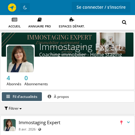
Se connecter / s'inscrire
ACCUEIL
ANNUAIRE PRO
ESPACES DÉPART.
Immostaging Expert
Coaching immobilier - Home Staging
4
0
Abonnés
Abonnements
Fil d'actualités
À propos
Filtrer
Immostaging Expert
Visible par tout le monde (y compris par les personnes non 
·
8 avr. 2026