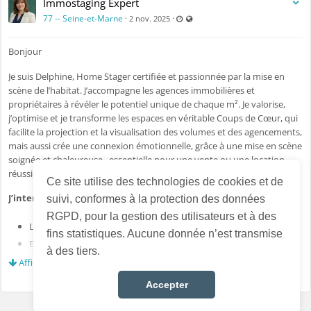
Immostaging Expert
✔️ Analyse du bien et de son positionnement sur le marché
Dernière mise à jour: 8 avr. 2026 - 
Visible par tout le monde (y com
77 -- Seine-et-Marne
·
·
2 nov. 2025
✔️ Recommandations personnalisées (mise en valeur, ajustements)
✔️ Accompagnement à la rédaction et à la diffusion de l’annonce
Bonjour
✔️ Préparation des visites et gestion des retours
✔️ Aide à la négociation
Je suis Delphine, Home Stager certifiée et passionnée par la mise en
✔️ Constitution d’un dossier complet jusqu’à la signature chez le notaire
scène de l’habitat. J’accompagne les agences immobilières et
propriétaires à révéler le potentiel unique de chaque m². Je valorise,
🔹 Mon rôle
j’optimise et je transforme les espaces en véritable Coups de Cœur, qui
facilite la projection et la visualisation des volumes et des agencements,
Vous guider, vous structurer et vous apporter un regard professionnel
mais aussi crée une connexion émotionnelle, grâce à une mise en scène
à chaque étape.
soignée et chaleureuse , essentielle pour une vente ou une location
réussie.
Vous restez maître de votre vente…
Ce site utilise des technologies de cookies et de
tout en étant accompagné avec méthode et sécurité.
J’interviens sur tous types de biens
:
suivi, conformes à la protection des données
RGPD, pour la gestion des utilisateurs et à des
Logements vides ou encombrés
🔹 Ma signature
fins statistiques. Aucune donnée n’est transmise
Espaces mal présentés
Une approche qui allie stratégie immobilière et mise en valeur du bien.
à des tiers.
Biens en attente de démarcation sur le marché
Afficher plus...
Parce que vendre seul ne s’improvise pas.
Accepter
Pour la vente
:
Au plaisir d’échanger 🙂