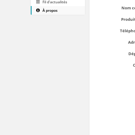
Fil d'actualités
Nom c
À propos
Produit
Téléph
Adr
Dé
C