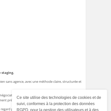
 staging.
bien sans agence, avec une méthode claire, structurée et
a négociation, je vous guide à chaque étape… jusqu’à la
Ce site utilise des technologies de cookies et de
ement préparé.
suivi, conformes à la protection des données
 regard professionnel, humain et stratégique.
RGPD, pour la gestion des utilisateurs et à des