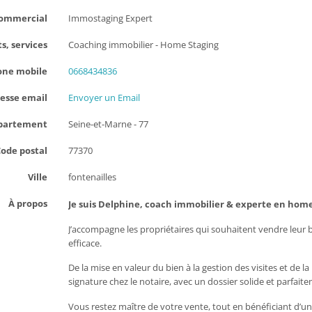
ommercial
Immostaging Expert
s, services
Coaching immobilier - Home Staging
one mobile
0668434836
esse email
Envoyer un Email
partement
Seine-et-Marne - 77
ode postal
77370
Ville
fontenailles
À propos
Je suis Delphine, coach immobilier & experte en home
J’accompagne les propriétaires qui souhaitent vendre leur 
efficace.
De la mise en valeur du bien à la gestion des visites et de l
signature chez le notaire, avec un dossier solide et parfait
Vous restez maître de votre vente, tout en bénéficiant d’un