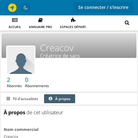
Se connecter / s'inscrire
ACCUEIL
ANNUAIRE PRO
ESPACES DÉPART.
Creacov
Créatrice de sacs
2
0
Abonnés
Abonnements
Fil d'actualités
À propos
À propos
de cet utilisateur
Nom commercial
Creacov