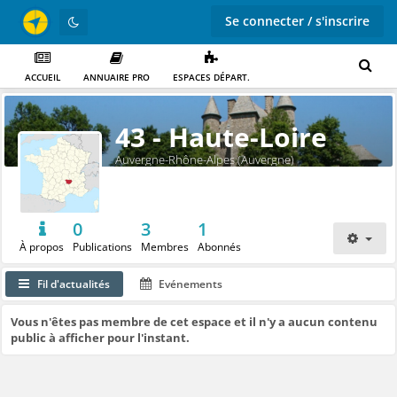
Se connecter / s'inscrire
ACCUEIL
ANNUAIRE PRO
ESPACES DÉPART.
43 - Haute-Loire
Auvergne-Rhône-Alpes (Auvergne)
0
3
1
À propos
Publications
Membres
Abonnés
Fil d'actualités
Evénements
Vous n'êtes pas membre de cet espace et il n'y a aucun contenu
public à afficher pour l'instant.