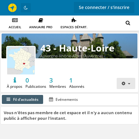
Se connecter / s'inscrire
ACCUEIL
ANNUAIRE PRO
ESPACES DÉPART.
43 - Haute-Loire
Auvergne-Rhône-Alpes (Auvergne)
0
3
1
À propos
Publications
Membres
Abonnés
Fil d'actualités
Evénements
Vous n'êtes pas membre de cet espace et il n'y a aucun contenu
public à afficher pour l'instant.