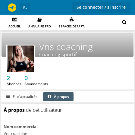
Se connecter / s'inscrire
ACCUEIL
ANNUAIRE PRO
ESPACES DÉPART.
Vns coaching
Coaching sportif
2
0
Abonnés
Abonnements
Fil d'actualités
À propos
À propos
de cet utilisateur
Nom commercial
Vns coaching