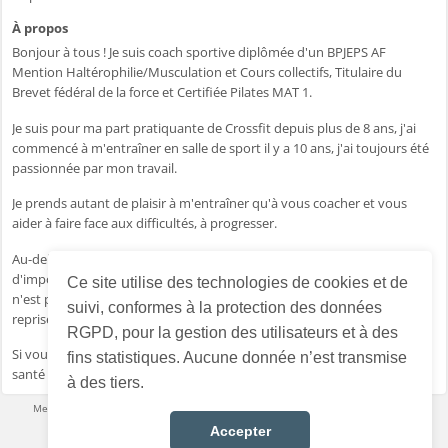
À propos
Bonjour à tous ! Je suis coach sportive diplômée d'un BPJEPS AF
Mention Haltérophilie/Musculation et Cours collectifs, Titulaire du
Brevet fédéral de la force et Certifiée Pilates MAT 1.
Je suis pour ma part pratiquante de Crossfit depuis plus de 8 ans, j'ai
commencé à m'entraîner en salle de sport il y a 10 ans, j'ai toujours été
passionnée par mon travail.
Je prends autant de plaisir à m'entraîner qu'à vous coacher et vous
aider à faire face aux difficultés, à progresser.
Au-delà de l'aspect physique et physiologique, j'apporte beaucoup
d'importance à l'aspect psychologique de mon patient qui pour moi
Ce site utilise des technologies de cookies et de
n'est pas dissociable, notamment lors d'une perte d'autonomie, d'une
suivi, conformes à la protection des données
reprise post partum et d'une perte de poids
RGPD, pour la gestion des utilisateurs et à des
Si vous recherchez une personne consciencieuse, soucieuse de votre
fins statistiques. Aucune donnée n’est transmise
santé et de votre bien-être, je suis là vous aider!
à des tiers.
Mentions légales
·
Conditions d’utilisation
·
Données personnelles
·
Contact
Accepter
Français
Choisir la langue :