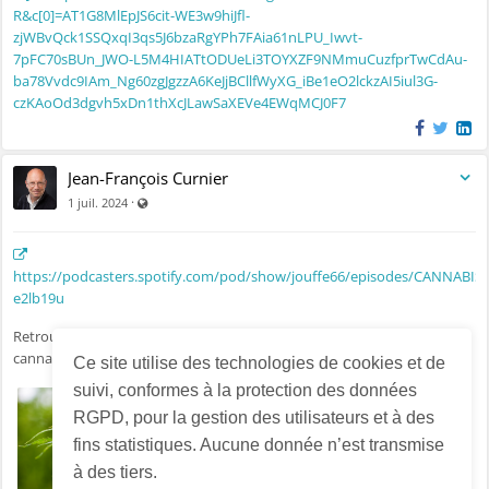
R&c[0]=AT1G8MlEpJS6cit-WE3w9hiJfl-
zjWBvQck1SSQxqI3qs5J6bzaRgYPh7FAia61nLPU_Iwvt-
7pFC70sBUn_JWO-L5M4HIATtODUeLi3TOYXZF9NMmuCuzfprTwCdAu-
ba78Vvdc9IAm_Ng60zgJgzzA6KeJjBCllfWyXG_iBe1eO2lckzAI5iul3G-
czKAoOd3dgvh5xDn1thXcJLawSaXEVe4EWqMCJ0F7
Jean-François Curnier
Visible par tout le monde (y compris par les personnes non 
·
1 juil. 2024
https://podcasters.spotify.com/pod/show/jouffe66/episodes/CANNABIS-
e2lb19u
Retrouvez moi lundi 01.07.2024. à 18h00 pour connaitre les bienfaits du
cannabis en complément alimentaire.
Ce site utilise des technologies de cookies et de
suivi, conformes à la protection des données
RGPD, pour la gestion des utilisateurs et à des
fins statistiques. Aucune donnée n’est transmise
à des tiers.