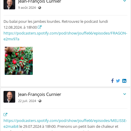
Jean-François Curnier
Visible par tout le monde (y compris par les personnes non
·
9 août 2024
Du balai pour les jambes lourdes. Retrouvez le podcast lundi
12.08.2024. à 18h00
https://podcasters.spotify.com/pod/show/jouffe66/episodes/FRAGON-
e2mv97a
Jean-François Curnier
Visible par tout le monde (y compris par les personnes non
·
22 juil. 2024
https://podcasters.spotify.com/pod/show/jouffe66/episodes/MELISSE-
e2maib8
le 29.07.2024 à 18h00. Prenons un petit bain de chaleur et