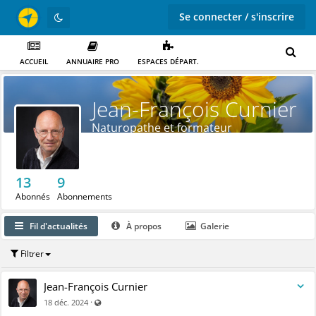
Se connecter / s'inscrire
ACCUEIL
ANNUAIRE PRO
ESPACES DÉPART.
Jean-François Curnier
Naturopathe et formateur
13
9
Abonnés
Abonnements
Fil d'actualités
À propos
Galerie
Filtrer
Jean-François Curnier
Visible par tout le monde (y compris par les personnes no
·
18 déc. 2024