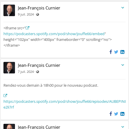
Jean-François Curnier
Visible par tout le monde (y compris par les personnes non 
·
9 juil. 2024
<iframe src="
https://podcasters.spotify.com/pod/show/jouffe66/embed
"
height="102px" width="400px" frameborder="0" scrolling="no">
</iframe>
Jean-François Curnier
Visible par tout le monde (y compris par les personnes non 
·
7 juil. 2024
Rendez-vous demain à 18h00 pour le nouveau podcast.
https://podcasters.spotify.com/pod/show/jouffe66/episodes/AUBEPINE-
e2li7rf
Jean-François Curnier