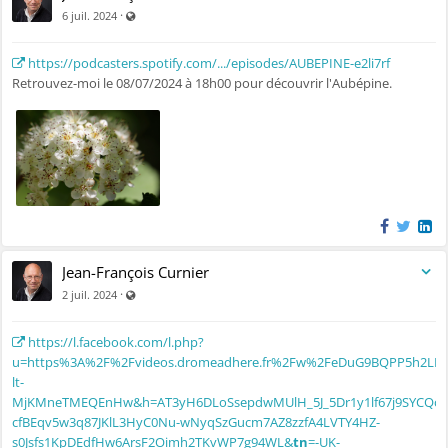
Visible par tout le monde (y compris par les personnes non 
·
6 juil. 2024
https://podcasters.spotify.com/.../episodes/AUBEPINE-e2li7rf
Retrouvez-moi le 08/07/2024 à 18h00 pour découvrir l'Aubépine.
Jean-François Curnier
Visible par tout le monde (y compris par les personnes non 
·
2 juil. 2024
https://l.facebook.com/l.php?
u=https%3A%2F%2Fvideos.dromeadhere.fr%2Fw%2FeDuG9BQPP5h2LR
lt-
MjKMneTMEQEnHw&h=AT3yH6DLoSsepdwMUlH_5J_5Dr1y1lf67j9SYCQcC
cfBEqv5w3q87JKlL3HyC0Nu-wNyqSzGucm7AZ8zzfA4LVTY4HZ-
s0Jsfs1KpDEdfHw6ArsF2Oimh2TKvWP7g94WL&
tn
=-UK-