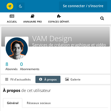
Se connecter / s'inscrire
ACCUEIL
ANNUAIRE PRO
ESPACES DÉPART.
VAM Design
Services de création graphique et vidéo
8
0
Abonnés
Abonnements
Fil d'actualités
À propos
Galerie
À propos
de cet utilisateur
Général
Réseaux sociaux