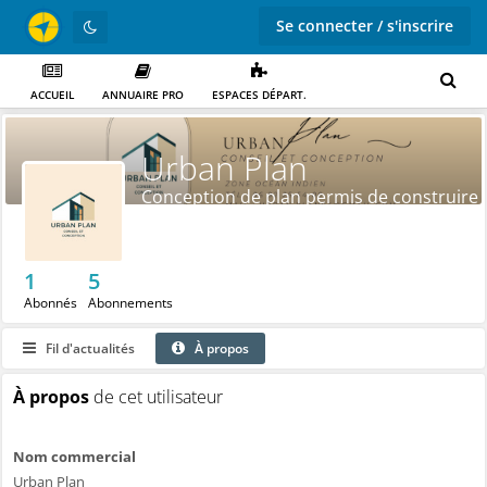
Se connecter / s'inscrire
ACCUEIL
ANNUAIRE PRO
ESPACES DÉPART.
Urban Plan
Conception de plan permis de construire
1
5
Abonnés
Abonnements
Fil d'actualités
À propos
À propos
de cet utilisateur
Nom commercial
Urban Plan