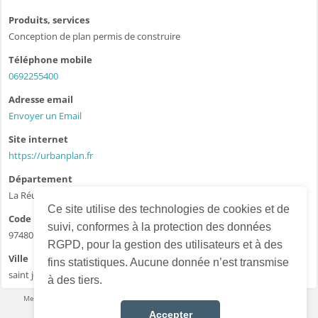
Produits, services
Conception de plan permis de construire
Téléphone mobile
0692255400
Adresse email
Envoyer un Email
Site internet
https://urbanplan.fr
Département
La Réunion - 974
Ce site utilise des technologies de cookies et de
Code postal
suivi, conformes à la protection des données
97480
RGPD, pour la gestion des utilisateurs et à des
Ville
fins statistiques. Aucune donnée n’est transmise
saint joseph
à des tiers.
Mentions légales
·
Conditions d’utilisation
·
Données personnelles
·
Contact
Accepter
Français