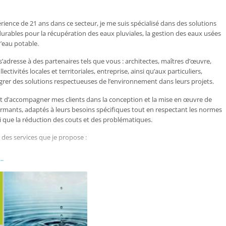
s. Suivi et contrôle des ouvrages.
rience de 21 ans dans ce secteur, je me suis spécialisé dans des solutions
VRD
: conseil pour les aménagements extérieurs, réseaux
urables pour la récupération des eaux pluviales, la gestion des eaux usées
t, réseaux divers, voiries, mise en relations et négociations des produits
d’eau potable.
stants, etc.
’adresse à des partenaires tels que vous : architectes, maîtres d’œuvre,
du et rapport d’expertise VRD
ectivités locales et territoriales, entreprise, ainsi qu’aux particuliers,
A REUTILISATION ET LE REJET DES EAUX DE PLUIE SONT POUR MOI, DES
grer des solutions respectueuses de l’environnement dans leurs projets.
UI NE DOIVENT PAS RESTER SANS SOLUTIONS !
st d’accompagner mes clients dans la conception et la mise en œuvre de
 d’échanger avec vous pour explorer comment mes compétences pourraient
rmants, adaptés à leurs besoins spécifiques tout en respectant les normes
besoins ou s’intégrer à vos projets actuels et futurs.
i que la réduction des couts et des problématiques.
ible pour une rencontre ou un appel afin d’en discuter plus en détail.
 des services que je propose :
ion des eaux pluviales
: dimensionnement et étude de faisabilité,
..
ssiers de prise en charge, fourniture et négociation des systèmes adaptés
i des édifices et leurs réalisations, dossier final de l’installation (fiche
ption de mise en service, fiche de maintenance, procès-verbal et dossier
es eaux usées
: conseil des solutions conformes aux réglementations
ent et l’évacuation des eaux usées. Fourniture et négociations des