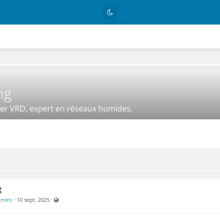
ng
ler VRD, expert en réseaux humides.
g
Visible par tout le monde (y compris par les personnes non enr
times
·
·
10 sept. 2025