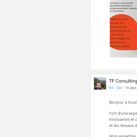
produits adapté
·
Travaux 
d’assainissemen
nouveaux et exi
°
Compte ren
LA GESTION, L
ENJEUX CLES Q
Je serais ravi
répondre à vos 
TP Consultin
Je reste dispon
83 - Var
·
10 sept
Bonjour à tous!
Fort d’une expé
innovantes et d
et les réseaux 
Mon expertise s