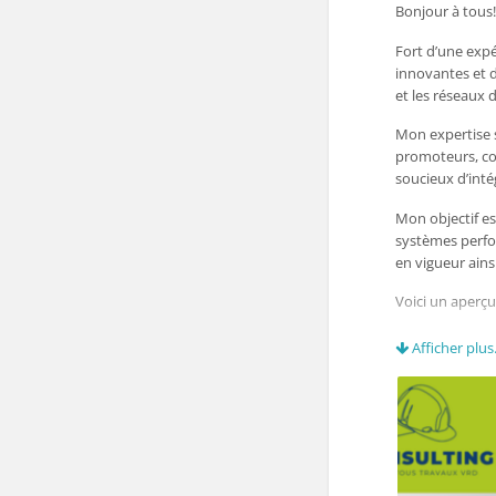
Bonjour à tous!
produits adapté
Fort d’une expé
·
Travaux 
innovantes et d
d’assainissemen
et les réseaux 
nouveaux et exi
Mon expertise s
°
Compte ren
promoteurs, coll
LA GESTION, L
soucieux d’inté
ENJEUX CLES Q
Mon objectif e
Je serais ravi
systèmes perfo
répondre à vos 
en vigueur ains
Je reste dispon
Voici un aperçu
·
Récupérat
Afficher plus.
création des do
aux projets, suiv
technique, réce
de réception)
·
Gestion d
pour le traitem