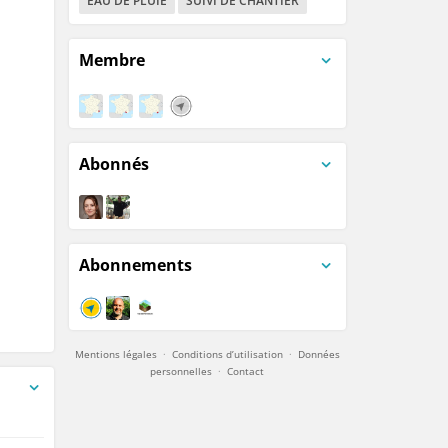
EAU DE PLUIE
SUIVI DE CHANTIER
Membre
Abonnés
Abonnements
Mentions légales
·
Conditions d’utilisation
·
Données
personnelles
·
Contact
enregistrées)