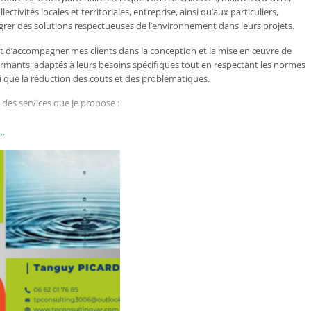
ectivités locales et territoriales, entreprise, ainsi qu’aux particuliers,
grer des solutions respectueuses de l’environnement dans leurs projets.
st d’accompagner mes clients dans la conception et la mise en œuvre de
rmants, adaptés à leurs besoins spécifiques tout en respectant les normes
i que la réduction des couts et des problématiques.
 des services que je propose :
ion des eaux pluviales
: dimensionnement et étude de faisabilité,
..
ssiers de prise en charge, fourniture et négociation des systèmes adaptés
i des édifices et leurs réalisations, dossier final de l’installation (fiche
ption de mise en service, fiche de maintenance, procès-verbal et dossier
es eaux usées
: conseil des solutions conformes aux réglementations
ent et l’évacuation des eaux usées. Fourniture et négociations des
s. Suivi et contrôle des ouvrages.
VRD
: conseil pour les aménagements extérieurs, réseaux
t, réseaux divers, voiries, mise en relations et négociations des produits
stants, etc.