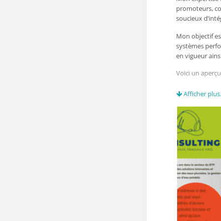
promoteurs, coll
soucieux d’inté
Mon objectif e
systèmes perfo
en vigueur ains
Voici un aperçu
·
Récupérat
Afficher plus.
création des do
aux projets, suiv
technique, réce
de réception)
·
Gestion d
pour le traitem
produits adapté
·
Travaux 
d’assainissemen
nouveaux et exi