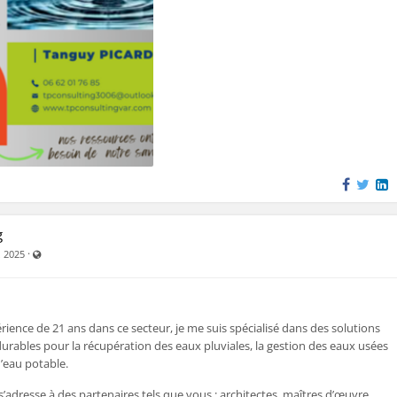
s. Suivi et contrôle des ouvrages.
VRD
: conseil pour les aménagements extérieurs, réseaux
t, réseaux divers, voiries, mise en relations et négociations des produits
stants, etc.
du et rapport d’expertise VRD
A REUTILISATION ET LE REJET DES EAUX DE PLUIE SONT POUR MOI, DES
UI NE DOIVENT PAS RESTER SANS SOLUTIONS !
 d’échanger avec vous pour explorer comment mes compétences pourraient
besoins ou s’intégrer à vos projets actuels et futurs.
g
ible pour une rencontre ou un appel afin d’en discuter plus en détail.
Visible par tout le monde (y compris par les personnes non enregistrées)
·
. 2025
rience de 21 ans dans ce secteur, je me suis spécialisé dans des solutions
urables pour la récupération des eaux pluviales, la gestion des eaux usées
d’eau potable.
’adresse à des partenaires tels que vous : architectes, maîtres d’œuvre,