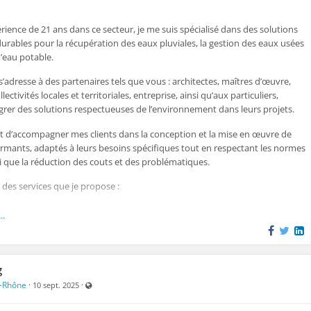
rience de 21 ans dans ce secteur, je me suis spécialisé dans des solutions
urables pour la récupération des eaux pluviales, la gestion des eaux usées
d’eau potable.
’adresse à des partenaires tels que vous : architectes, maîtres d’œuvre,
ectivités locales et territoriales, entreprise, ainsi qu’aux particuliers,
grer des solutions respectueuses de l’environnement dans leurs projets.
st d’accompagner mes clients dans la conception et la mise en œuvre de
rmants, adaptés à leurs besoins spécifiques tout en respectant les normes
i que la réduction des couts et des problématiques.
 des services que je propose :
ion des eaux pluviales
: dimensionnement et étude de faisabilité,
..
ssiers de prise en charge, fourniture et négociation des systèmes adaptés
i des édifices et leurs réalisations, dossier final de l’installation (fiche
ption de mise en service, fiche de maintenance, procès-verbal et dossier
g
Visible par tout le monde (y compris par les personnes non 
u-Rhône
·
·
10 sept. 2025
es eaux usées
: conseil des solutions conformes aux réglementations
ent et l’évacuation des eaux usées. Fourniture et négociations des