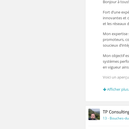
Bonjour à tous!
Fort d’une expé
innovantes et d
et les réseaux 
Mon expertise s
promoteurs, coll
soucieux d’inté
Mon objectif e
systèmes perfo
en vigueur ains
Voici un aperçu
·
Récupérat
Afficher plus.
création des do
aux projets, suiv
technique, réce
de réception)
TP Consultin
13 - Bouches-d
·
Gestion d
pour le traitem