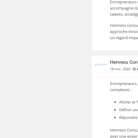
Entrepreneurs 
accompagne dan
talents, straté
Henness consult
approche innov
un regard impart
Henness Cons
D
·
18 nov. 2024
Entrepreneurs, 
complexes :
Attirer et 
Définir un
Répondre 
Henness Consu
avec une expert