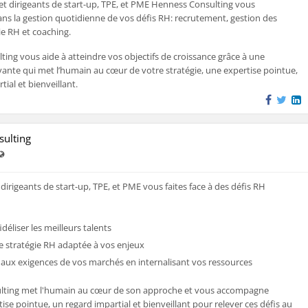
et dirigeants de start-up, TPE, et PME Henness Consulting vous
s la gestion quotidienne de vos défis RH: recrutement, gestion des
gie RH et coaching.
ing vous aide à atteindre vos objectifs de croissance grâce à une
ante qui met l’humain au cœur de votre stratégie, une expertise pointue,
ial et bienveillant.
ulting
ernière mise à jour: 31 janv. 2025 - 09:43
Visible par tout le monde (y compris par les personnes non enregistrées)
dirigeants de start-up, TPE, et PME vous faites face à des défis RH
fidéliser les meilleurs talents
e stratégie RH adaptée à vos enjeux
aux exigences de vos marchés en internalisant vos ressources
lting met l'humain au cœur de son approche et vous accompagne
ise pointue, un regard impartial et bienveillant pour relever ces défis au