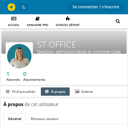
Se connecter / s'inscrire
ACCUEIL
ANNUAIRE PRO
ESPACES DÉPART.
ST OFFICE
Gestion administrative et commerciale
externalisée
1
0
Abonnés
Abonnements
Fil d'actualités
À propos
Galerie
À propos
de cet utilisateur
Général
Réseaux sociaux