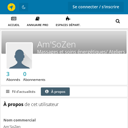
Se connecter / s'inscrire
ACCUEIL
ANNUAIRE PRO
ESPACES DÉPART.
Am'SoZen
Massages et soins énergétiques/ Ateliers
bien-être
3
0
Abonnés
Abonnements
Fil d'actualités
À propos
À propos
de cet utilisateur
Nom commercial
Am'SoZen