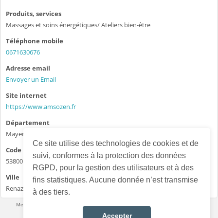
Produits, services
Massages et soins énergétiques/ Ateliers bien-être
Téléphone mobile
0671630676
Adresse email
Envoyer un Email
Site internet
https://www.amsozen.fr
Département
Mayenne - 53
Ce site utilise des technologies de cookies et de
Code postal
suivi, conformes à la protection des données
53800
RGPD, pour la gestion des utilisateurs et à des
Ville
fins statistiques. Aucune donnée n’est transmise
Renazé
à des tiers.
Mentions légales
·
Conditions d’utilisation
·
Données personnelles
·
Contact
Accepter
Français