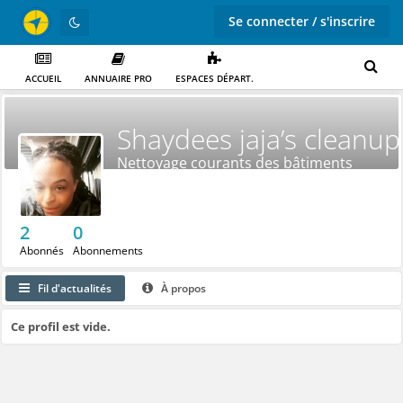
Se connecter / s'inscrire
ACCUEIL
ANNUAIRE PRO
ESPACES DÉPART.
Shaydees jaja’s cleanup
Nettoyage courants des bâtiments
2
0
Abonnés
Abonnements
Fil d'actualités
À propos
Ce profil est vide.