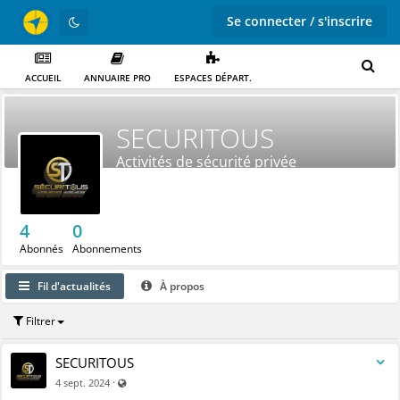
Se connecter / s'inscrire
ACCUEIL
ANNUAIRE PRO
ESPACES DÉPART.
SECURITOUS
Activités de sécurité privée
4
0
Abonnés
Abonnements
Fil d'actualités
À propos
Filtrer
SECURITOUS
Visible par tout le monde (y compris par les personnes non
·
4 sept. 2024