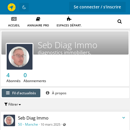
Se connecter / s'inscrire
ACCUEIL
ANNUAIRE PRO
ESPACES DÉPART.
Seb Diag Immo
diagnostics immobiliers,
elec,DPE,gaz,amiante
4
0
Abonnés
Abonnements
Fil d'actualités
À propos
Filtrer
Seb Diag Immo
Visible par tout le monde (y compris par 
50 - Manche
·
·
10 mars 2025