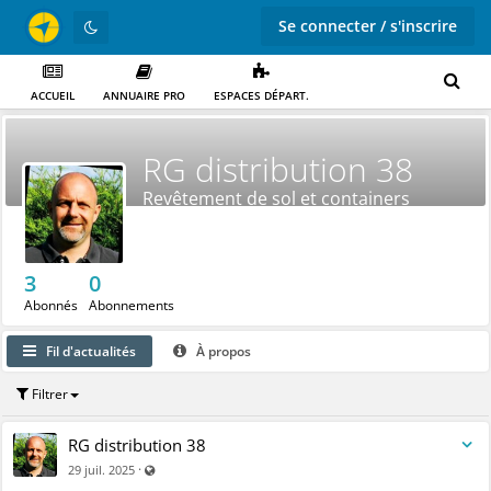
Se connecter / s'inscrire
ACCUEIL
ANNUAIRE PRO
ESPACES DÉPART.
RG distribution 38
Revêtement de sol et containers
3
0
Abonnés
Abonnements
Fil d'actualités
À propos
Filtrer
RG distribution 38
Visible par tout le monde (y compris par les personnes non
·
29 juil. 2025