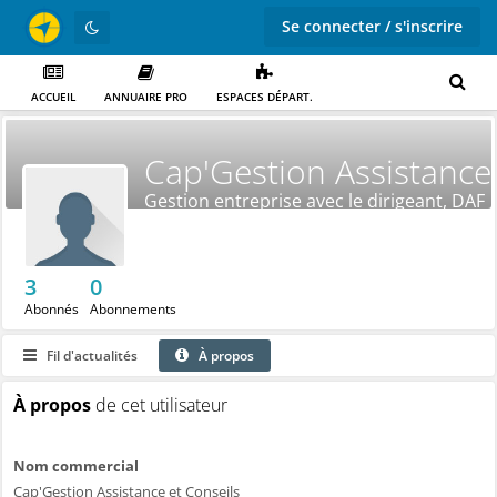
Se connecter / s'inscrire
ACCUEIL
ANNUAIRE PRO
ESPACES DÉPART.
Cap'Gestion Assistance 
Gestion entreprise avec le dirigeant, DAF
externalisé
3
0
Abonnés
Abonnements
Fil d'actualités
À propos
À propos
de cet utilisateur
Nom commercial
Cap'Gestion Assistance et Conseils