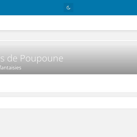
ns de Poupoune
fantaisies