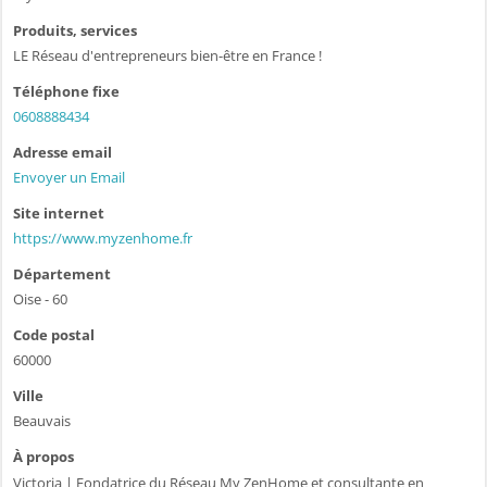
Produits, services
LE Réseau d'entrepreneurs bien-être en France !
Téléphone fixe
0608888434
Adresse email
Envoyer un Email
Site internet
https://www.myzenhome.fr
Département
Oise - 60
Code postal
60000
Ville
Beauvais
À propos
Victoria | Fondatrice du Réseau My ZenHome et consultante en