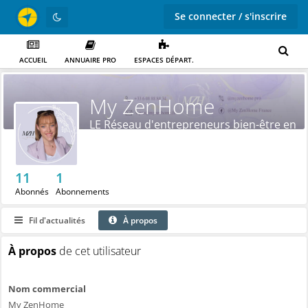
Se connecter / s'inscrire
ACCUEIL
ANNUAIRE PRO
ESPACES DÉPART.
My ZenHome
LE Réseau d'entrepreneurs bien-être en
France !
11
1
Abonnés
Abonnements
Fil d'actualités
À propos
À propos
de cet utilisateur
Nom commercial
My ZenHome