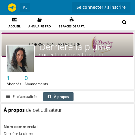
Se connecter / s'inscrire
ACCUEIL
ANNUAIRE PRO
ESPACES DÉPART.
Derrière la plume
Correction et relecture pour
professionnels et particuliers
1
0
Abonnés
Abonnements
Fil d'actualités
À propos
À propos
de cet utilisateur
Nom commercial
Derrière la plume