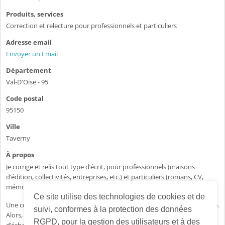
Produits, services
Correction et relecture pour professionnels et particuliers
Adresse email
Envoyer un Email
Département
Val-D'Oise - 95
Code postal
95150
Ville
Taverny
À propos
Je corrige et relis tout type d’écrit, pour professionnels (maisons
d’édition, collectivités, entreprises, etc.) et particuliers (romans, CV,
mémoires d’étudiants, courriers, etc.).
Ce site utilise des technologies de cookies et de
Une communication claire et sans fautes vous fera gagner en crédibilité.
suivi, conformes à la protection des données
Alors, n’hésitez pas à me faire part de votre projet, je serais ravie
RGPD, pour la gestion des utilisateurs et à des
d’échanger avec vous !