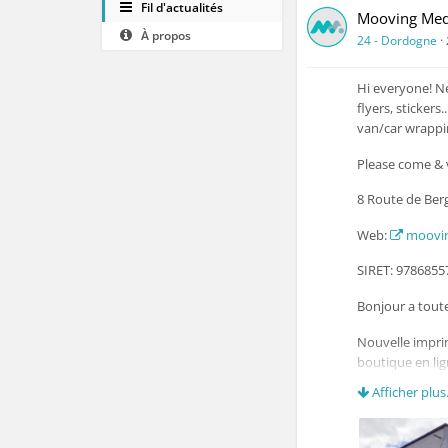
Fil d'actualités
Mooving Med
À propos
24 - Dordogne
·
Hi everyone! N
flyers, stickers
van/car wrappin
Please come & v
8 Route de Ber
Web:
moovi
SIRET: 978685
Bonjour a toute
Nouvelle impri
boutique en lign
enseignes, pann
Afficher plus.
moovingmedia
Contact:
pau