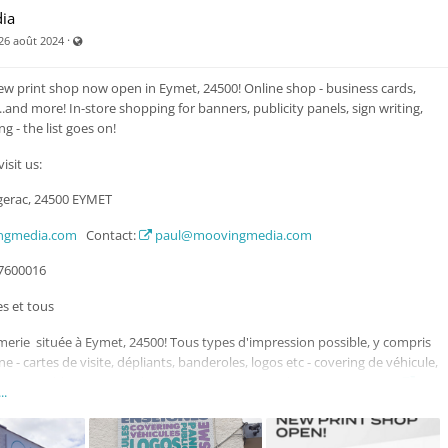
ia
Visible par tout le monde (y compris par les personnes non enregistré
·
26 août 2024
ew print shop now open in Eymet, 24500! Online shop - business cards,
....and more! In-store shopping for banners, publicity panels, sign writing,
g - the list goes on!
isit us:
gerac, 24500 EYMET
ngmedia.com
Contact:
paul@moovingmedia.com
57600016
s et tous
merie située à Eymet, 24500! Tous types d'impression possible, y compris
e - cartes de visite, dépliants, banderoles, logos etc - covering de véhicule,
eaux publicitaires...et plus! Nous vous invitons de visiter notre site:
..
.com
l@moovingmedia.com