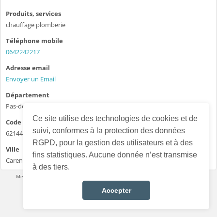
Produits, services
chauffage plomberie
Téléphone mobile
0642242217
Adresse email
Envoyer un Email
Département
Pas-de-Calais - 62
Ce site utilise des technologies de cookies et de
Code postal
suivi, conformes à la protection des données
62144
RGPD, pour la gestion des utilisateurs et à des
Ville
fins statistiques. Aucune donnée n’est transmise
Carency
à des tiers.
Mentions légales
·
Conditions d’utilisation
·
Données personnelles
·
Contact
Français
Accepter
Choisir la langue :