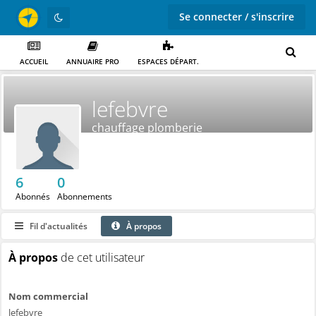
Se connecter / s'inscrire
ACCUEIL
ANNUAIRE PRO
ESPACES DÉPART.
lefebvre
chauffage plomberie
6
0
Abonnés
Abonnements
Fil d'actualités
À propos
À propos
de cet utilisateur
Nom commercial
lefebvre