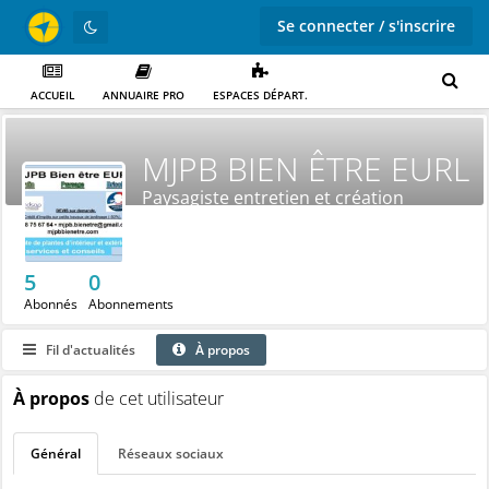
Se connecter / s'inscrire
ACCUEIL
ANNUAIRE PRO
ESPACES DÉPART.
MJPB BIEN ÊTRE EURL
Paysagiste entretien et création
5
0
Abonnés
Abonnements
Fil d'actualités
À propos
À propos
de cet utilisateur
Général
Réseaux sociaux