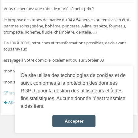
Vous recherchez une robe de mariée à petit prix ?
je propose des robes de mariée du 34 à 54 neuves ou remises en état
par mes soins ( sirène, bohème, princesse, A-line, trapèze, fourreau,
trompette, bohème, fluide, champètre, dentelle, ...)
De 100 à 300 €, retouches et transformations possibles, devis avant
tous travaux
essayage à votre domicile localement ou sur Sorbier 03
mon vinted :
https://www.vinted.fr/member/59029559-metarobec
Ce site utilise des technologies de cookies et de
mon site :
suivi, conformes à la protection des données
RGPD, pour la gestion des utilisateurs et à des
https://metarobecouture.wixsite.com/metarobe
fins statistiques. Aucune donnée n’est transmise
Afficher plus...
facebook :
https://m.facebook.com/metarobe
à des tiers.
Essayage et remise en main propre localement
Accepter
Envoi possible via mondial Relay, Colissimo, shop2shop et relais colis
#metarobe #chic #jaligny #ecetarobe #toutetaille #allier #couture