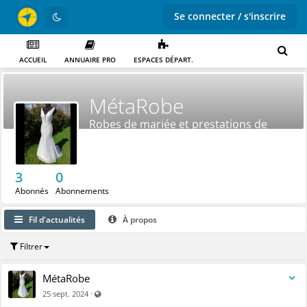
Se connecter / s'inscrire
ACCUEIL
ANNUAIRE PRO
ESPACES DÉPART.
MétaRobe
Robes de mariée et prestations de
couture
3
0
Abonnés
Abonnements
Fil d'actualités
À propos
Filtrer
MétaRobe
Visible par tout le monde (y compris par les personnes n
·
25 sept. 2024