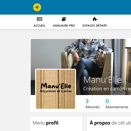
ACCUEIL
ANNUAIRE PRO
ESPACES DÉPART.
Manu'Elle
Création en carton re
3
0
Abonnés
Abonnements
Menu
profil
À propos
de cet uti