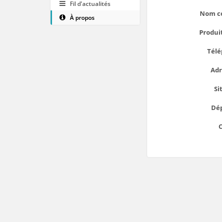
Fil d'actualités
Nom c
À propos
Produit
Télé
Adr
Si
Dé
C