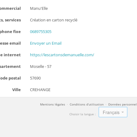
ommercial
Manu'Elle
s, services
Création en carton recyclé
phone fixe
0689755305
esse email
Envoyer un Email
te internet
https://lescartonsdemanuelle.com/
partement
Moselle - 57
ode postal
57690
Ville
CREHANGE
Mentions légales
·
Conditions d’utilisation
·
Données personnel
Français
Choisir la langue :