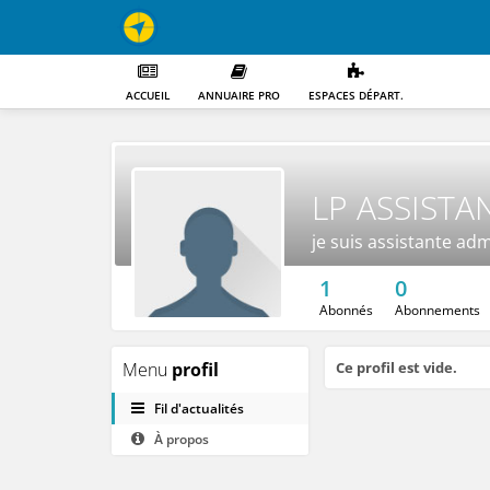
ACCUEIL
ANNUAIRE PRO
ESPACES DÉPART.
LP ASSIST
je suis assistante ad
1
0
Abonnés
Abonnements
Menu
profil
Ce profil est vide.
Fil d'actualités
À propos