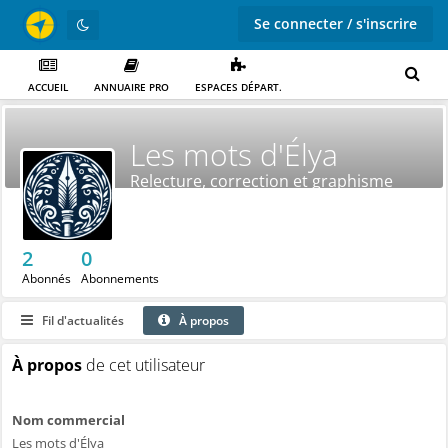
Se connecter / s'inscrire
ACCUEIL
ANNUAIRE PRO
ESPACES DÉPART.
Les mots d'Élya
Relecture, correction et graphisme
2
0
Abonnés
Abonnements
Fil d'actualités
À propos
À propos
de cet utilisateur
Nom commercial
Les mots d'Élya