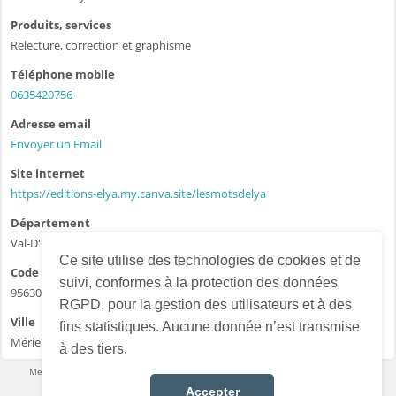
Produits, services
Relecture, correction et graphisme
Téléphone mobile
0635420756
Adresse email
Envoyer un Email
Site internet
https://editions-elya.my.canva.site/lesmotsdelya
Département
Val-D'Oise - 95
Ce site utilise des technologies de cookies et de
Code postal
suivi, conformes à la protection des données
95630
RGPD, pour la gestion des utilisateurs et à des
Ville
fins statistiques. Aucune donnée n’est transmise
Mériel
à des tiers.
Mentions légales
·
Conditions d’utilisation
·
Données personnelles
·
Contact
Accepter
Français