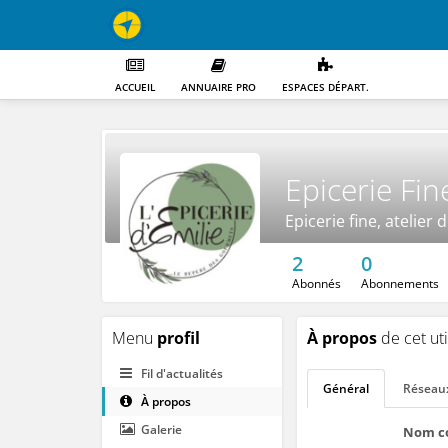
ACCUEIL
ANNUAIRE PRO
ESPACES DÉPART.
Epicerie Fin
Epicerie fine, atelier 
2
0
Abonnés
Abonnements
Menu
profil
À propos
de cet uti
Fil d'actualités
Général
Réseau
À propos
Galerie
Nom c