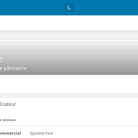
e
de pâtisserie
lisateur
x sociaux
ommercial
Epicerie Fine