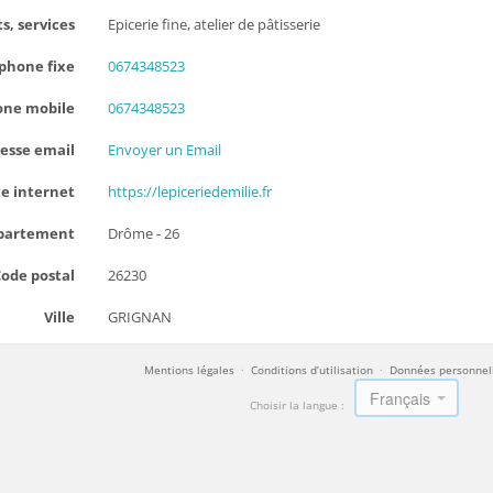
s, services
Epicerie fine, atelier de pâtisserie
phone fixe
0674348523
one mobile
0674348523
esse email
Envoyer un Email
te internet
https://lepiceriedemilie.fr
partement
Drôme - 26
ode postal
26230
Ville
GRIGNAN
Mentions légales
·
Conditions d’utilisation
·
Données personnel
Français
Choisir la langue :