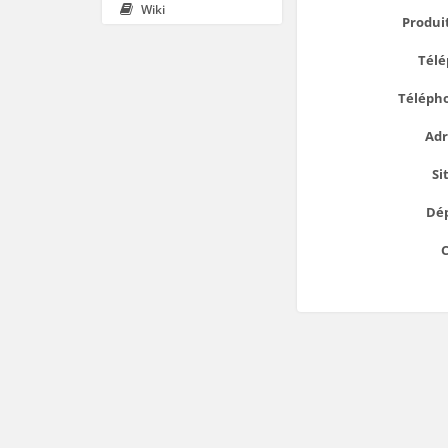
Wiki
Produit
Télé
Téléph
Adr
Si
Dé
C