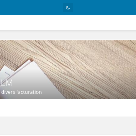
 LM
 divers facturation