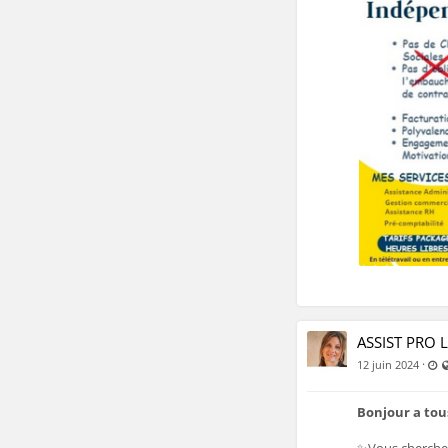
ASSIST PRO 
D
·
12 juin 2024
Bonjour a tou
✨Vous cherchez 