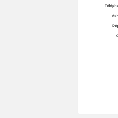
Téléph
Adr
Dé
C