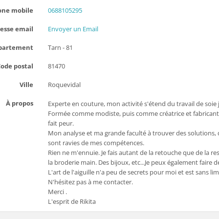
one mobile
0688105295
esse email
Envoyer un Email
partement
Tarn - 81
ode postal
81470
Ville
Roquevidal
À propos
Experte en couture, mon activité s'étend du travail de soie
Formée comme modiste, puis comme créatrice et fabricante d
fait peur.
Mon analyse et ma grande faculté à trouver des solutions, q
sont ravies de mes compétences.
Rien ne m'ennuie. Je fais autant de la retouche que de la r
la broderie main. Des bijoux, etc...Je peux également faire de
L'art de l'aiguille n'a peu de secrets pour moi et est sans lim
N'hésitez pas à me contacter.
Merci .
L'esprit de Rikita