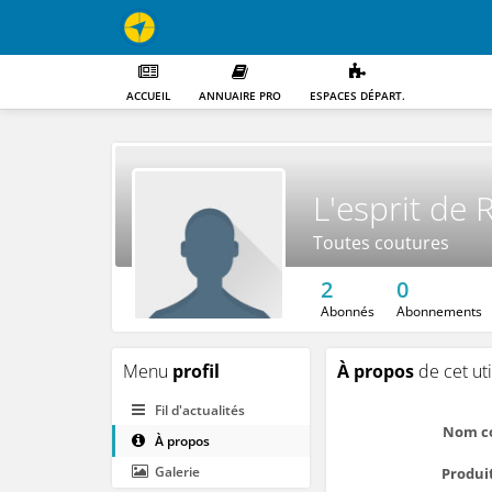
ACCUEIL
ANNUAIRE PRO
ESPACES DÉPART.
L'esprit de R
Toutes coutures
2
0
Abonnés
Abonnements
Menu
profil
À propos
de cet uti
Fil d'actualités
Nom c
À propos
Galerie
Produit