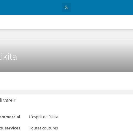
ikita
lisateur
ommercial
L'esprit de Rikita
s, services
Toutes coutures