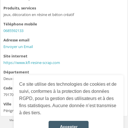
Produits, services
jeux, décoration en résine et béton créatif
Téléphone mobile
0685592133
Adresse email
Envoyer un Email
Site internet
https://www.kfl-resine-scrap.com
Département
Deux-Sèvres - 79
Ce site utilise des technologies de cookies et de
Code postal
suivi, conformes à la protection des données
79170
RGPD, pour la gestion des utilisateurs et à des
Ville
fins statistiques. Aucune donnée n’est transmise
Périgné
à des tiers.
Mentions légales
·
Conditions d’utilisation
·
Données personnelles
·
Contact
Accepter
Français