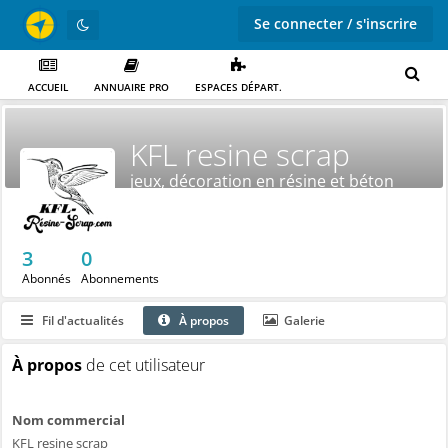
Se connecter / s'inscrire
ACCUEIL
ANNUAIRE PRO
ESPACES DÉPART.
KFL resine scrap
jeux, décoration en résine et béton
créatif
3
0
Abonnés
Abonnements
Fil d'actualités
À propos
Galerie
À propos
de cet utilisateur
Nom commercial
KFL resine scrap