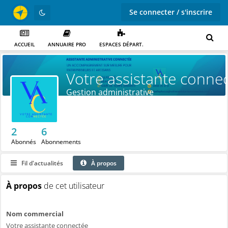
Se connecter / s'inscrire
ACCUEIL
ANNUAIRE PRO
ESPACES DÉPART.
Votre assistante conne
Gestion administrative
2
6
Abonnés
Abonnements
Fil d'actualités
À propos
À propos
de cet utilisateur
Nom commercial
Votre assistante connectée