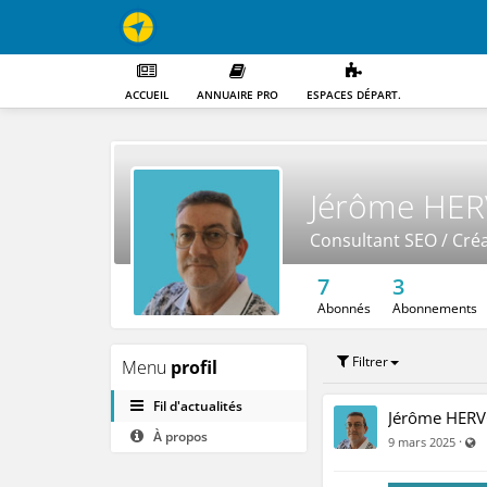
ACCUEIL
ANNUAIRE PRO
ESPACES DÉPART.
Jérôme HE
Consultant SEO / Créa
7
3
Abonnés
Abonnements
Filtrer
Menu
profil
Fil d'actualités
Jérôme HER
À propos
V
·
9 mars 2025