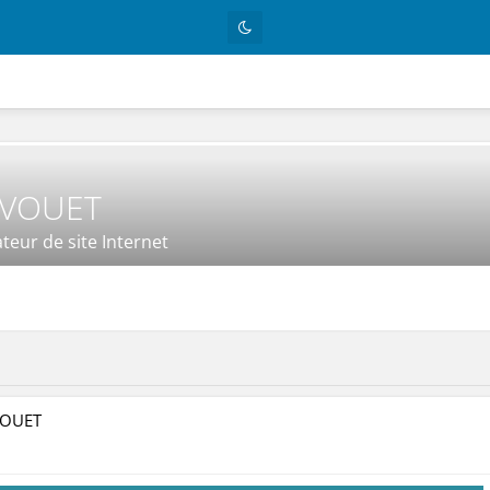
RVOUET
teur de site Internet
VOUET
isible par tout le monde (y compris par les personnes non enregistrées)