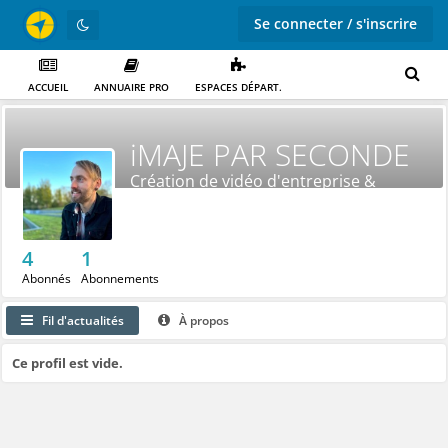
Se connecter / s'inscrire
ACCUEIL
ANNUAIRE PRO
ESPACES DÉPART.
iMAJE PAR SECONDE
Création de vidéo d'entreprise &
évènementiel
4
1
Abonnés
Abonnements
Fil d'actualités
À propos
Ce profil est vide.