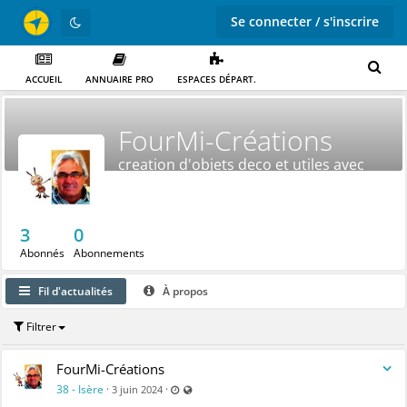
Se connecter / s'inscrire
ACCUEIL
ANNUAIRE PRO
ESPACES DÉPART.
FourMi-Créations
creation d'objets deco et utiles avec
raccords plomberie
3
0
Abonnés
Abonnements
Fil d'actualités
À propos
Filtrer
FourMi-Créations
Dernière mise à jour: 3 juin 2024 - 17:39
Visible par tout le monde (y compris par les
38 - Isère
·
·
3 juin 2024