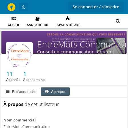
Se connecter / s'inscrire
ACCUEIL
ANNUAIRE PRO
ESPACES DÉPART.
EntreMots Communica
Conseil en communication, Content
Manager
11
1
Abonnés
Abonnements
Fil d'actualités
À propos
À propos
de cet utilisateur
Nom commercial
EntreMots Communication