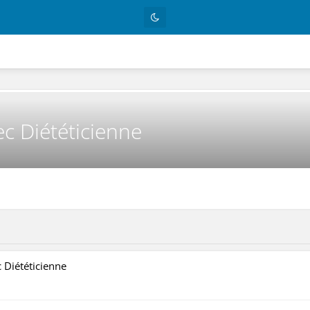
ec Diététicienne
 Diététicienne
isible par tout le monde (y compris par les personnes non enregistrées)