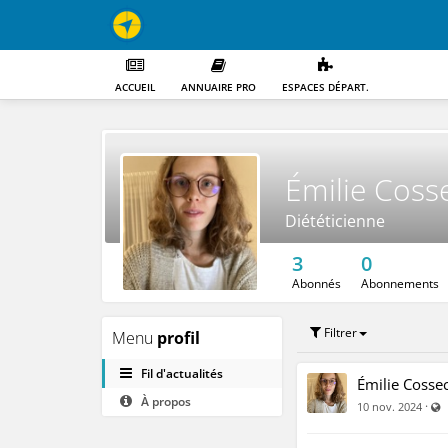
ACCUEIL
ANNUAIRE PRO
ESPACES DÉPART.
Émilie Coss
Diététicienne
3
0
Abonnés
Abonnements
Filtrer
Menu
profil
Fil d'actualités
Émilie Cossec
À propos
V
·
10 nov. 2024