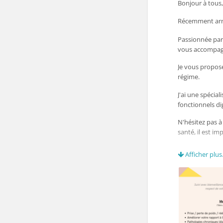
Bonjour à tous,
Récemment arri
Passionnée par 
vous accompagn
Je vous propose
régime.
J'ai une spécia
fonctionnels di
N'hésitez pas à
santé, il est i
Pour les profes
Afficher plus.
cabinet
Bonne soirée
Émilie Cossec -