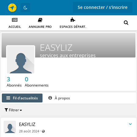
Se connecter / s'inscrire
ACCUEIL
ANNUAIRE PRO
ESPACES DÉPART.
EASYLIZ
services aux entreprises
3
0
Abonnés
Abonnements
Fil d'actualités
À propos
Filtrer
EASYLIZ
Visible par tout le monde (y compris par les personnes no
·
28 août 2024