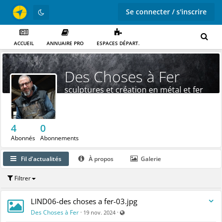
Se connecter / s'inscrire
ACCUEIL
ANNUAIRE PRO
ESPACES DÉPART.
Des Choses à Fer
sculptures et création en métal et fer
forgé
4
0
Abonnés
Abonnements
Fil d'actualités
À propos
Galerie
Filtrer
LIND06-des choses a fer-03.jpg
Visible par tout le monde (y compris 
Des Choses à Fer
·
·
19 nov. 2024