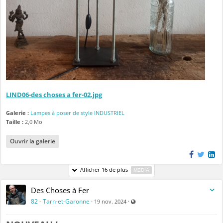
LIND06-des choses a fer-02.jpg
Galerie :
Lampes à poser de style INDUSTRIEL
Taille :
2,0 Mo
Ouvrir la galerie
Afficher 16 de plus
MEDIA
Des Choses à Fer
Visible par tout le monde (y comp
82 - Tarn-et-Garonne
·
·
19 nov. 2024