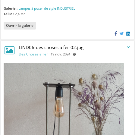
Galerie :
Lampes à poser de style INDUSTRIEL
Taille :
2,4 Mo
Ouvrir la galerie
LIND06-des choses a fer-02.jpg
Visible par tout le monde (y compris 
Des Choses à Fer
·
·
19 nov. 2024