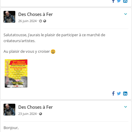
Des Choses à Fer
Dernière mise à jour: 26 juin 2024 - 10:23
Visible par tout le monde (y compris par les personnes 
·
26 juin 2024
Salutatousse, j’aurais le plaisir de participer à ce marché de
créateurs/artistes.
Au plaisir de vous y croiser
Des Choses à Fer
Visible par tout le monde (y compris par les personnes no
·
23 juin 2024
Bonjour,