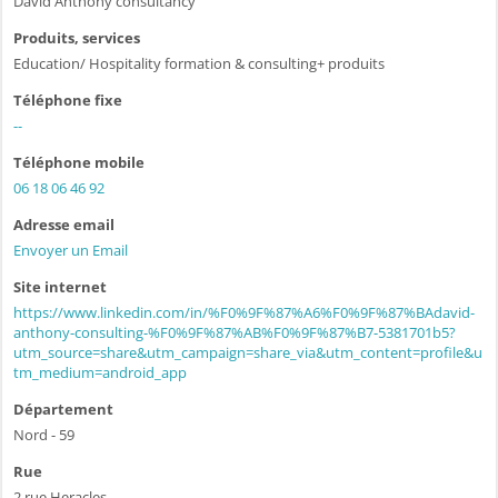
David Anthony consultancy
Produits, services
Education/ Hospitality formation & consulting+ produits
Téléphone fixe
--
Téléphone mobile
06 18 06 46 92
Adresse email
Envoyer un Email
Site internet
https://www.linkedin.com/in/%F0%9F%87%A6%F0%9F%87%BAdavid-
anthony-consulting-%F0%9F%87%AB%F0%9F%87%B7-5381701b5?
utm_source=share&utm_campaign=share_via&utm_content=profile&u
tm_medium=android_app
Département
Nord - 59
Rue
2 rue Heracles