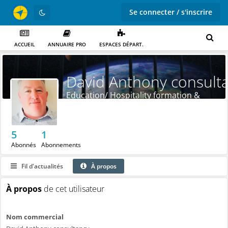
Se connecter / s'inscrire
ACCUEIL
ANNUAIRE PRO
ESPACES DÉPART.
David Anthony consult
Education/ Hospitality formation &
consulting+ produits
5
1
Abonnés
Abonnements
Fil d'actualités
À propos
À propos
de cet utilisateur
Nom commercial