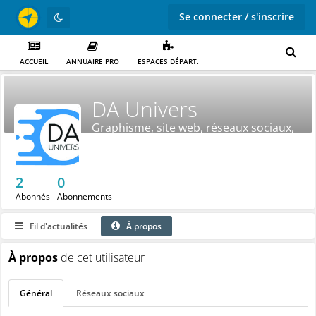
Se connecter / s'inscrire
ACCUEIL
ANNUAIRE PRO
ESPACES DÉPART.
DA Univers
Graphisme, site web, réseaux sociaux,
identité visuelle
2
0
Abonnés
Abonnements
Fil d'actualités
À propos
À propos
de cet utilisateur
Général
Réseaux sociaux