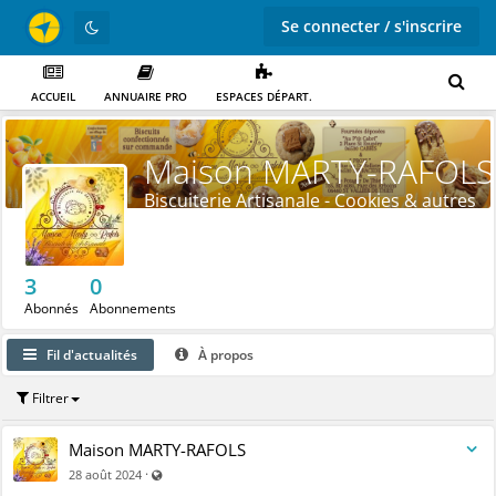
Se connecter / s'inscrire
ACCUEIL
ANNUAIRE PRO
ESPACES DÉPART.
Maison MARTY-RAFOLS
Biscuiterie Artisanale - Cookies & autres
gourmandises
3
0
Abonnés
Abonnements
Fil d'actualités
À propos
Filtrer
Maison MARTY-RAFOLS
Visible par tout le monde (y compris par les personnes no
·
28 août 2024