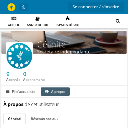
Se connecter / s'inscrire
ACCUEIL
ANNUAIRE PRO
ESPACES DÉPART.
Célinité
Secrétaire independante
9
0
Abonnés
Abonnements
Fil d'actualités
À propos
À propos
de cet utilisateur
Général
Réseaux sociaux