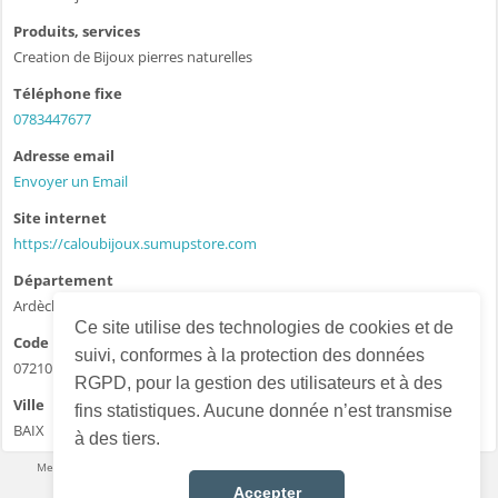
Produits, services
Creation de Bijoux pierres naturelles
Téléphone fixe
0783447677
Adresse email
Envoyer un Email
Site internet
https://caloubijoux.sumupstore.com
Département
Ardèche - 07
Ce site utilise des technologies de cookies et de
Code postal
suivi, conformes à la protection des données
07210
RGPD, pour la gestion des utilisateurs et à des
Ville
fins statistiques. Aucune donnée n’est transmise
BAIX
à des tiers.
Mentions légales
·
Conditions d’utilisation
·
Données personnelles
·
Contact
Accepter
Français