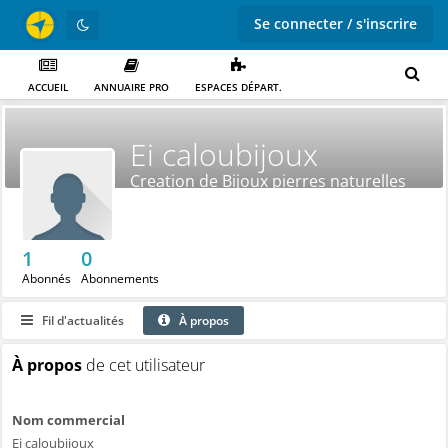
Se connecter / s'inscrire
ACCUEIL
ANNUAIRE PRO
ESPACES DÉPART.
Ei caloubijoux
Creation de Bijoux pierres naturelles
1
0
Abonnés
Abonnements
Fil d'actualités
À propos
À propos
de cet utilisateur
Nom commercial
Ei caloubijoux