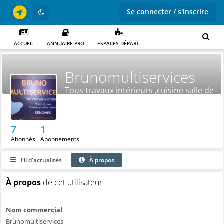
Se connecter / s'inscrire
ACCUEIL
ANNUAIRE PRO
ESPACES DÉPART.
Brunomultiservices
Tous travaux intérieurs ,cuisine salle de
bain
7
1
Abonnés
Abonnements
Fil d'actualités
À propos
À propos
de cet utilisateur
Nom commercial
Brunomultiservices