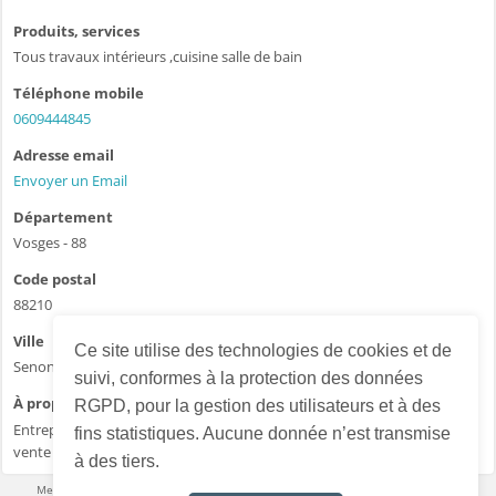
Produits, services
Tous travaux intérieurs ,cuisine salle de bain
Téléphone mobile
0609444845
Adresse email
Envoyer un Email
Département
Vosges - 88
Code postal
88210
Ville
Ce site utilise des technologies de cookies et de
Senones
suivi, conformes à la protection des données
À propos
RGPD, pour la gestion des utilisateurs et à des
Entreprise rénovation de A a Z électricité peinture ,salle de bain cuisine
fins statistiques. Aucune donnée n’est transmise
vente et pose, plomberie, dépannage, entretien et pose pelet
à des tiers.
Mentions légales
·
Conditions d’utilisation
·
Données personnelles
·
Contact