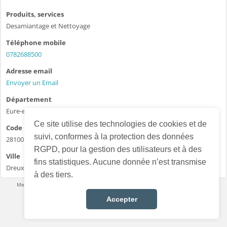
Produits, services
Desamiantage et Nettoyage
Téléphone mobile
0782688500
Adresse email
Envoyer un Email
Département
Eure-et-Loir - 28
Ce site utilise des technologies de cookies et de
Code postal
suivi, conformes à la protection des données
28100
RGPD, pour la gestion des utilisateurs et à des
Ville
fins statistiques. Aucune donnée n’est transmise
Dreux
à des tiers.
Mentions légales
·
Conditions d’utilisation
·
Données personnelles
·
Contact
Français
Accepter
Choisir la langue :