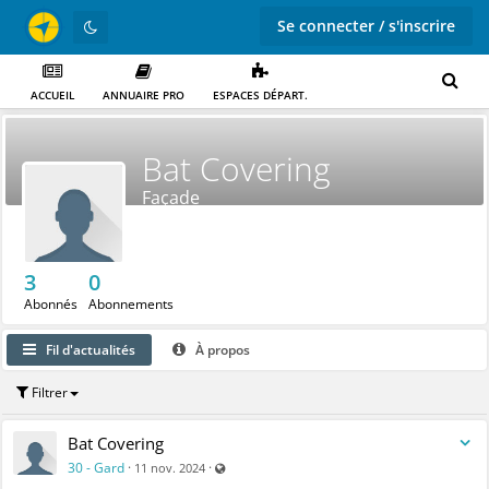
Se connecter / s'inscrire
ACCUEIL
ANNUAIRE PRO
ESPACES DÉPART.
Bat Covering
Façade
3
0
Abonnés
Abonnements
Fil d'actualités
À propos
Filtrer
Bat Covering
Visible par tout le monde (y compris par les 
30 - Gard
·
·
11 nov. 2024