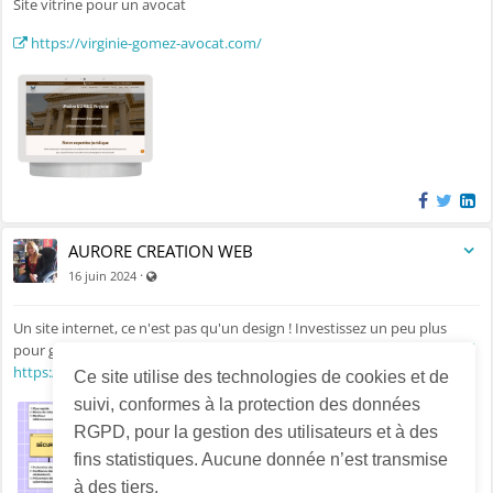
Site vitrine pour un avocat
https://virginie-gomez-avocat.com/
AURORE CREATION WEB
Visible par tout le monde (y compris par les personnes no
·
16 juin 2024
Un site internet, ce n'est pas qu'un design ! Investissez un peu plus
pour garantir la qualité, votre autonomie et la sérénité à long terme.
https://aurorecreationweb.fr
- devis gratuit
Ce site utilise des technologies de cookies et de
suivi, conformes à la protection des données
RGPD, pour la gestion des utilisateurs et à des
fins statistiques. Aucune donnée n’est transmise
à des tiers.