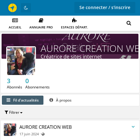
Se connecter / s'inscrire
ACCUEIL
ANNUAIRE PRO
ESPACES DÉPART.
AURORE CREATION W
Créatrice de sites internet
3
0
Abonnés
Abonnements
Fil d'actualités
À propos
Filtrer
AURORE CREATION WEB
Visible par tout le monde (y compris par les personnes no
·
17 juin 2024