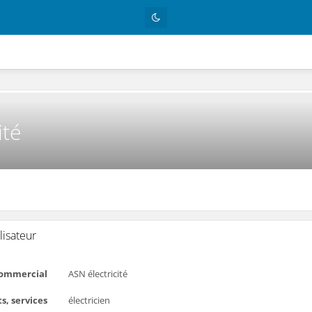
ité
lisateur
ommercial
ASN électricité
s, services
électricien