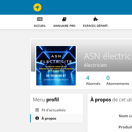
ACCUEIL
ANNUAIRE PRO
ESPACES DÉPART.
ASN électric
électricien
4
0
Abonnés
Abonnements
Menu
profil
À propos
de cet uti
Fil d'actualités
Nom c
À propos
Produit