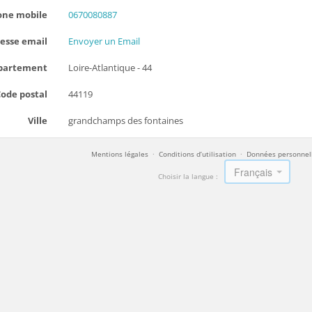
one mobile
0670080887
esse email
Envoyer un Email
partement
Loire-Atlantique - 44
ode postal
44119
Ville
grandchamps des fontaines
Mentions légales
·
Conditions d’utilisation
·
Données personnel
Français
Choisir la langue :