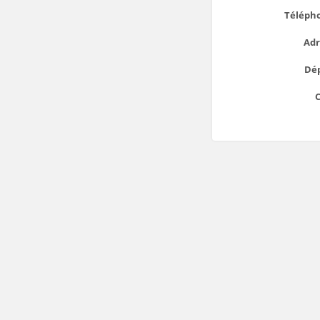
Téléph
Adr
Dé
C